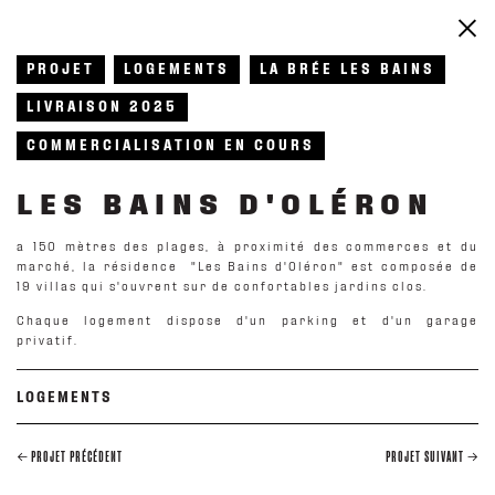
PROJET
LOGEMENTS
LA BRÉE LES BAINS
LIVRAISON 2025
COMMERCIALISATION EN COURS
LES BAINS D'OLÉRON
a 150 mètres des plages, à proximité des commerces et du
marché, la résidence "Les Bains d'Oléron" est composée de
19 villas qui s'ouvrent sur de confortables jardins clos.
Chaque logement dispose d'un parking et d'un garage
privatif.
LOGEMENTS
PROJET PRÉCÉDENT
PROJET SUIVANT